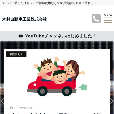
スーパー乗るだけセットで初期費用なしで毎月定額で新車に乗れる！
Menu
木村自動車工業株式会社
YouTubeチャンネルはじめました！
PICK UP
P
2026年6月2日